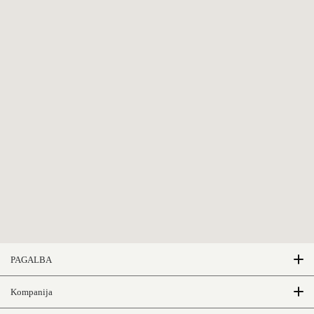
PAGALBA
DUK
Kompanija
Medžiagos