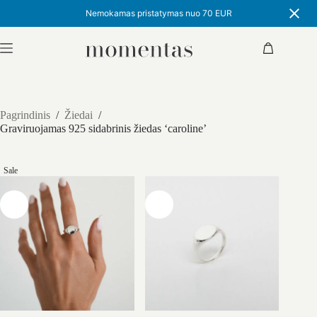
Nemokamas pristatymas nuo 70 EUR
Skip
to
Shopping
content
cart
Pagrindinis
/
Žiedai
/
Graviruojamas 925 sidabrinis žiedas ‘caroline’
Sale