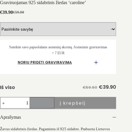
Graviruojamas 925 sidabrinis žiedas ‘caroline’
€
39.90
€
59.90
Original
Current
price
price
was:
is:
€59.90.
€39.90.
Suteikite savo papuošalams asmeninį akcentą. Asmeninis graviravimas
+ 7 EUR
NORIU PRIDĖTI GRAVIRAVIMĄ
€
39.90
Iš viso
€59.90
produkto
Į krepšelį
kiekis:
Graviruojamas
925
Aprašymas
sidabrinis
žiedas
'caroline'
Žavus sidabrinis žiedas. Pagaminta iš 925 sidabro. Prabuota Lietuvos