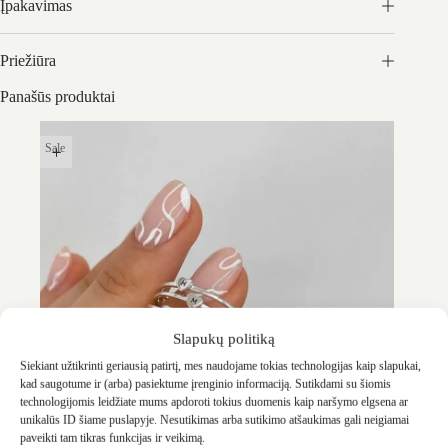
Įpakavimas
Priežiūra
Panašūs produktai
Sale
Slapukų politiką
Siekiant užtikrinti geriausią patirtį, mes naudojame tokias technologijas kaip slapukai,
kad saugotume ir (arba) pasiektume įrenginio informaciją. Sutikdami su šiomis
technologijomis leidžiate mums apdoroti tokius duomenis kaip naršymo elgsena ar
unikalūs ID šiame puslapyje. Nesutikimas arba sutikimo atšaukimas gali neigiamai
paveikti tam tikras funkcijas ir veikimą.