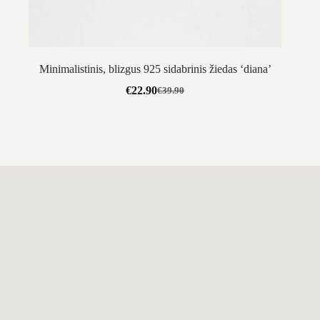
Minimalistinis, blizgus 925 sidabrinis žiedas ‘diana’
€
22.90
€
39.90
Original
Current
price
price
was:
is:
€39.90.
€22.90.