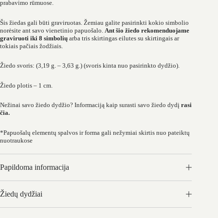
prabavimo rūmuose.
Šis žiedas gali būti graviruotas. Žemiau galite pasirinkti kokio simbolio
norėsite ant savo vienetinio papuošalo.
Ant šio žiedo rekomenduojame
graviruoti iki 8 simbolių
arba tris skirtingas eilutes su skirtingais ar
tokiais pačiais žodžiais.
Žiedo svoris: (3,19 g. – 3,63 g.) (svoris kinta nuo pasirinkto dydžio).
Žiedo plotis – 1 cm.
Nežinai savo žiedo dydžio? Informaciją kaip surasti savo žiedo dydį
rasi
čia.
*Papuošalų elementų spalvos ir forma gali nežymiai skirtis nuo pateiktų
nuotraukose
Papildoma informacija
Žiedų dydžiai