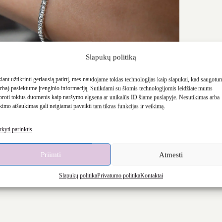
Slapukų politiką
Tennis ‘Lija’
‘Vitt
iant užtikrinti geriausią patirtį, mes naudojame tokias technologijas kaip slapukai, kad saugotu
€
75.90
(arba) pasiektume įrenginio informaciją. Sutikdami su šiomis technologijomis leidžiate mums
oroti tokius duomenis kaip naršymo elgsena ar unikalūs ID šiame puslapyje. Nesutikimas arba
kimo atšaukimas gali neigiamai paveikti tam tikras funkcijas ir veikimą.
Sold out
kyti parinktis
Priimti
Atmesti
Slapukų politika
Privatumo politika
Kontaktai