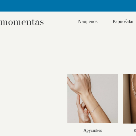
Skip
to
Naujienos
Papuošalai
content
Apyrankės
K