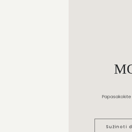
M
Papasakokite 
Sužinoti 