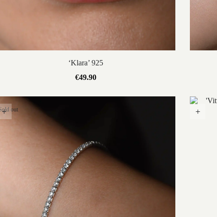
‘Klara’ 925
€
49.90
Sold out