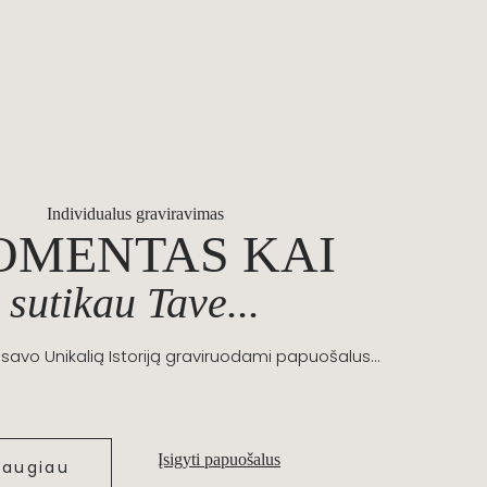
Individualus graviravimas
OMENTAS KAI
sutikau Tave...
savo Unikalią Istoriją graviruodami papuošalus...
Įsigyti papuošalus
daugiau