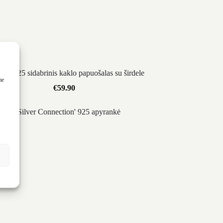
oria’ 925 sidabrinis kaklo papuošalas su širdele
me
€
59.90