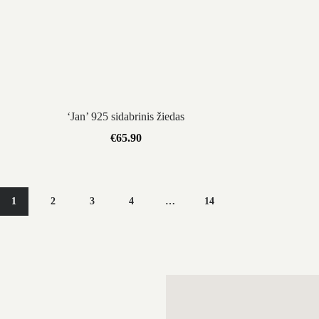
‘Jan’ 925 sidabrinis žiedas
€
65.90
1
2
3
4
…
14