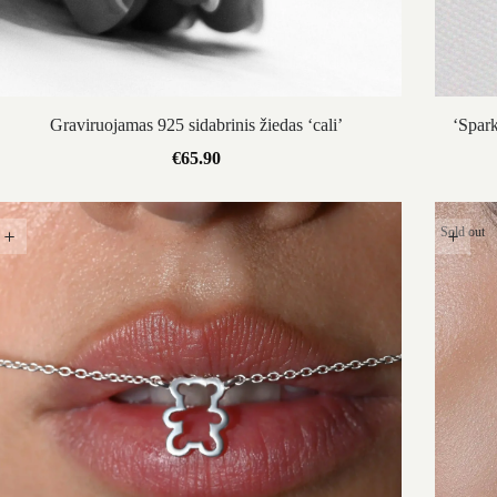
Graviruojamas 925 sidabrinis žiedas ‘cali’
‘Spark
€
65.90
Sold out