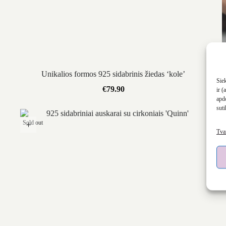
Unikalios formos 925 sidabrinis žiedas ‘kole’
Siek
€
79.90
ir 
apd
suti
Sold out
Tvar