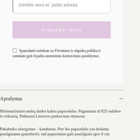
Spausdami sutinkate su
Privatumo ir slapukų politika
ir
sutinkate guti el.paštu asmeninius komercinius pasiūlymus.
Aprašymas
Minimalistinis rankų darbo kaklo papuošalas. Pagaminta iš 925 sidabro
ir cirkonių. Prabuota Lietuvos prabavimo rūmuose.
Pakabuko užsegimas – karabinas. Prie šio papuošalo yra dedama
prailginama grandinėle, tad papuošalas gali pasiilginti apie 6 cm.