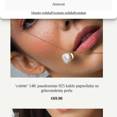
Atmesti
Slapukų politika
Privatumo politika
Kontaktai
‘colette’ 14K paauksuotas 925 kaklo papuošalas su
gėlavandeniu perlu
€
69.90
Sold out