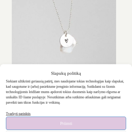
Slapukų politiką
Siekiant užtikrinti geriausią patirtį, mes naudojame tokias technologijas kaip slapukai,
kad saugotume ir (arba) pasiektume įrenginio informaciją. Sutikdami su šiomis
technologijomis leidžiate mums apdoroti tokius duomenis kaip naršymo elgsena ar
‘Gwen’ 925 kaklo papuošalas
unikalūs ID šiame puslapyje. Nesutikimas arba sutikimo atšaukimas gali neigiamai
paveikti tam tikras funkcijas ir veikimą.
€
59.90
Tvarkyti parinktis
Priimti
Sold out