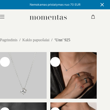
Nemokamas pristatymas nuo 70 EUR
Skip
to
Shopping
content
cart
Pagrindinis
/
Kaklo papuošalai
/
‘Unn’ 925