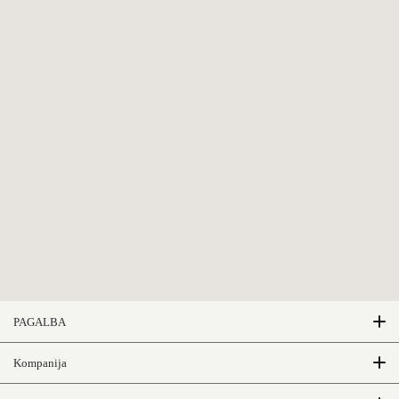
PAGALBA
DUK
Kompanija
Medžiagos
Susisiekiti