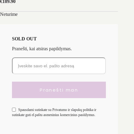
€
189.90
Neturime
SOLD OUT
Pranešti, kai atsiras papildymas.
Spausdami sutinkate su
Privatumo ir slapukų politika
ir
sutinkate guti el.paštu asmeninius komercinius pasiūlymus.