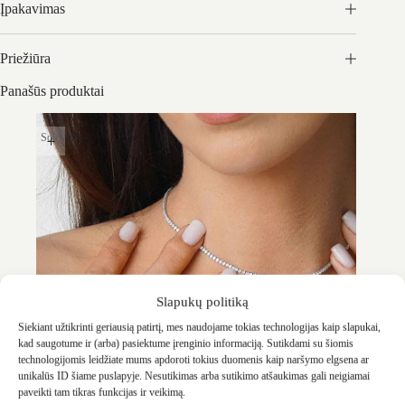
Įpakavimas
Priežiūra
Panašūs produktai
Sold out
Slapukų politiką
Siekiant užtikrinti geriausią patirtį, mes naudojame tokias technologijas kaip slapukai,
kad saugotume ir (arba) pasiektume įrenginio informaciją. Sutikdami su šiomis
technologijomis leidžiate mums apdoroti tokius duomenis kaip naršymo elgsena ar
unikalūs ID šiame puslapyje. Nesutikimas arba sutikimo atšaukimas gali neigiamai
paveikti tam tikras funkcijas ir veikimą.