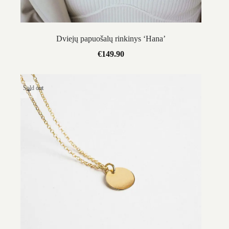
Dviejų papuošalų rinkinys ‘Hana’
€
149.90
Sold out