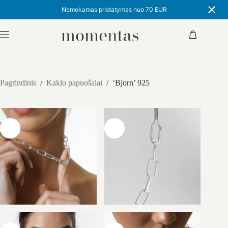
Nemokamas pristatymas nuo 70 EUR
Skip
to
Shopping
content
cart
Pagrindinis
/
Kaklo papuošalai
/
‘Bjorn’ 925