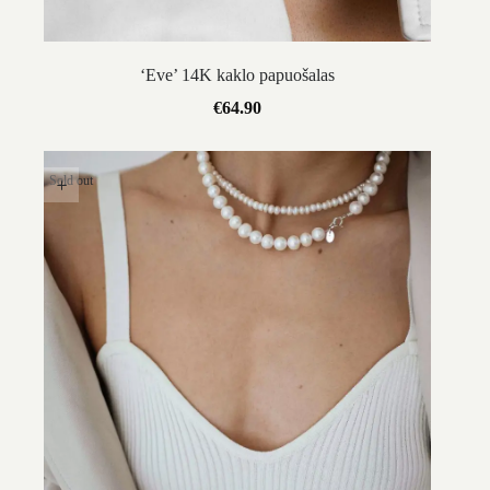
‘Eve’ 14K kaklo papuošalas
€
64.90
Sold out