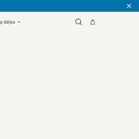
 idėjos
Shopping
cart