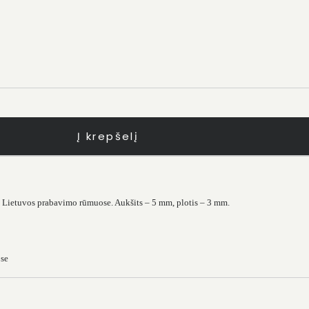
Į krepšelį
ta Lietuvos prabavimo rūmuose. Aukšits – 5 mm, plotis – 3 mm.
ose