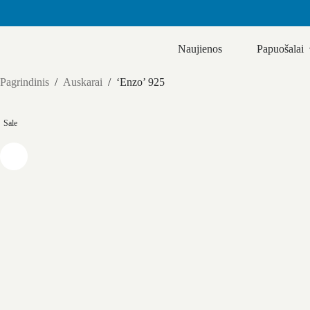
Skip
to
Naujienos
Papuošalai
content
Pagrindinis
/
Auskarai
/
‘Enzo’ 925
Sale