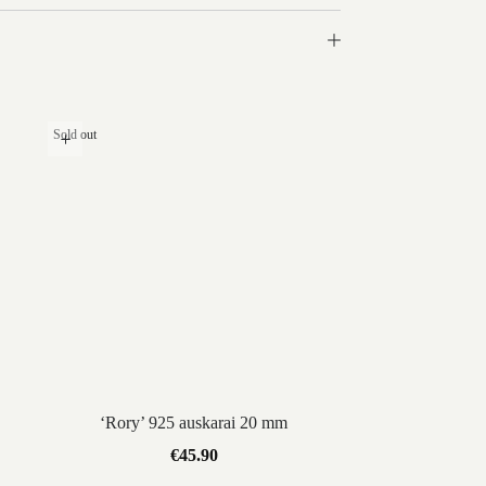
Sold out
‘Rory’ 925 auskarai 20 mm
€
45.90