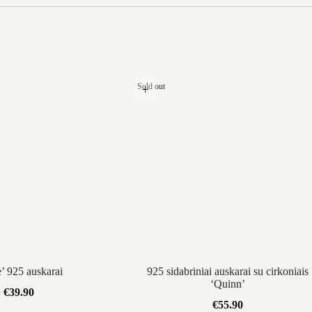
Sold out
e’ 925 auskarai
925 sidabriniai auskarai su cirkoniais
‘Quinn’
€
39.90
€
55.90