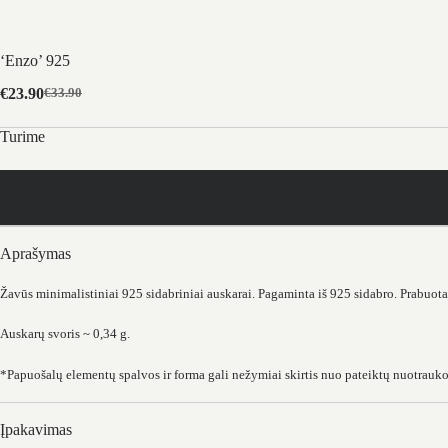
‘Enzo’ 925
€
23.90
€
33.90
Original
Current
price
price
Turime
was:
is:
€33.90.
€23.90.
Aprašymas
Žavūs minimalistiniai 925 sidabriniai auskarai. Pagaminta iš 925 sidabro. Prabuo
Auskarų svoris ~ 0,34 g.
*Papuošalų elementų spalvos ir forma gali nežymiai skirtis nuo pateiktų nuotrauk
Įpakavimas