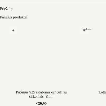
Priežiūra
Panašūs produktai
Sold out
Puošnus 925 sidabrinis ear cuff su
‘Lott
cirkoniais ‘Kim’
€
39.90