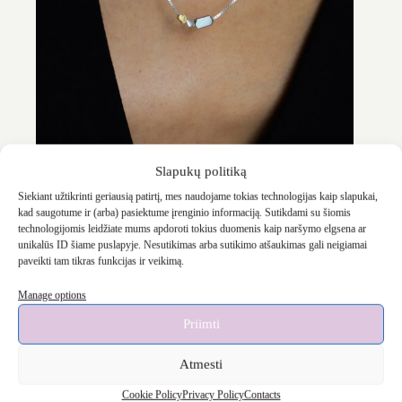
Slapukų politiką
Siekiant užtikrinti geriausią patirtį, mes naudojame tokias technologijas kaip slapukai,
‘Maja’ 925
kad saugotume ir (arba) pasiektume įrenginio informaciją. Sutikdami su šiomis
€
64.90
technologijomis leidžiate mums apdoroti tokius duomenis kaip naršymo elgsena ar
unikalūs ID šiame puslapyje. Nesutikimas arba sutikimo atšaukimas gali neigiamai
paveikti tam tikras funkcijas ir veikimą.
Manage options
Priimti
Atmesti
Cookie Policy
Privacy Policy
Contacts