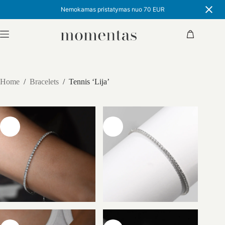
Nemokamas pristatymas nuo 70 EUR
Skip
to
Shopping
content
cart
Home
/
Bracelets
/
Tennis ‘Lija’