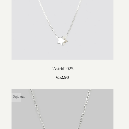
‘Astrid’ 925
€
52.90
Sold out