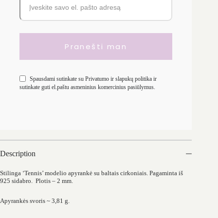
Spausdami sutinkate su
Privatumo ir slapukų politika
ir
sutinkate guti el.paštu asmeninius komercinius pasiūlymus.
Description
Stilinga ‘Tennis’ modelio apyrankė su baltais cirkoniais. Pagaminta iš
925 sidabro. Plotis – 2 mm.
Apyrankės svoris ~ 3,81 g.