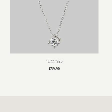
‘Unn’ 925
€
59.90